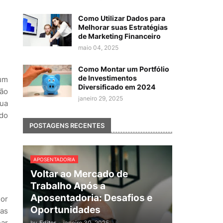
Como Utilizar Dados para
Melhorar suas Estratégias
de Marketing Financeiro
maio 04, 2025
Como Montar um Portfólio
de Investimentos
 um
Diversificado em 2024
não
janeiro 29, 2025
sua
ado
POSTAGENS RECENTES
APOSENTADORIA
Voltar ao Mercado de
Trabalho Após a
Aposentadoria: Desafios e
Por
Oportunidades
uas
nar
by
Editor
-
janeiro 30, 2025