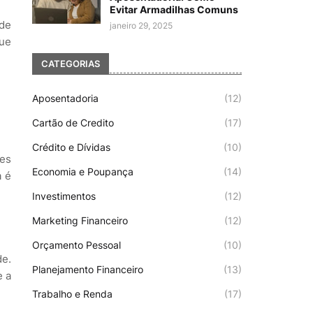
Evitar Armadilhas Comuns
ade
janeiro 29, 2025
que
CATEGORIAS
Aposentadoria
(12)
Cartão de Credito
(17)
Crédito e Dívidas
(10)
des
Economia e Poupança
(14)
a é
Investimentos
(12)
Marketing Financeiro
(12)
Orçamento Pessoal
(10)
de.
Planejamento Financeiro
(13)
e a
Trabalho e Renda
(17)