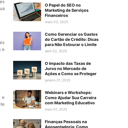
ões
O Papel do SEO no
sua
Marketing de Serviços
Financeiros
maio 03, 2025
Como Gerenciar os Gastos
do Cartão de Crédito: Dicas
ais
para Não Estourar o Limite
s e
abril 02, 2025
O Impacto das Taxas de
Juros no Mercado de
Ações e Como se Proteger
janeiro 01, 2025
Webinars e Workshops:
s e
Como Ajudar Sua Carreira
com Marketing Educativo
ete
maio 01, 2025
Finanças Pessoais na
Aposentadoria: Como