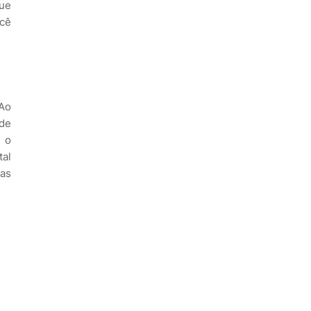
que
ocê
 Ao
ede
s o
tal
ras