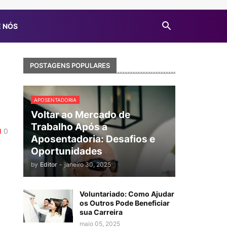
 NÓS
POSTAGENS POPULARES
APOSENTADORIA
Voltar ao Mercado de
Trabalho Após a
0
Aposentadoria: Desafios e
Oportunidades
by
Editor
-
janeiro 30, 2025
Voluntariado: Como Ajudar
os Outros Pode Beneficiar
sua Carreira
maio 05, 2025