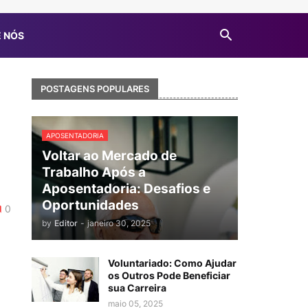
 NÓS
POSTAGENS POPULARES
APOSENTADORIA
Voltar ao Mercado de
Trabalho Após a
Aposentadoria: Desafios e
Oportunidades
0
by
Editor
-
janeiro 30, 2025
Voluntariado: Como Ajudar
os Outros Pode Beneficiar
sua Carreira
maio 05, 2025