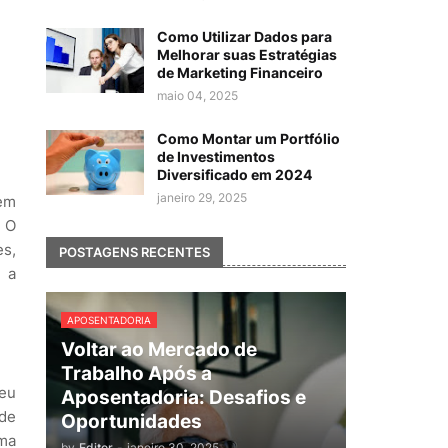
Como Utilizar Dados para
Melhorar suas Estratégias
de Marketing Financeiro
maio 04, 2025
Como Montar um Portfólio
de Investimentos
Diversificado em 2024
janeiro 29, 2025
em
 O
es,
POSTAGENS RECENTES
 a
APOSENTADORIA
Voltar ao Mercado de
Trabalho Após a
eu
Aposentadoria: Desafios e
ode
Oportunidades
uma
by
Editor
-
janeiro 30, 2025