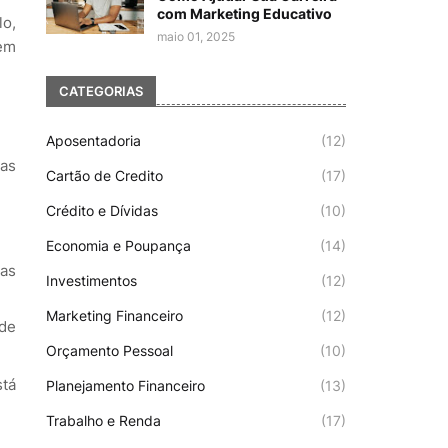
com Marketing Educativo
o,
maio 01, 2025
dem
CATEGORIAS
Aposentadoria
(12)
uas
Cartão de Credito
(17)
Crédito e Dívidas
(10)
Economia e Poupança
(14)
uas
Investimentos
(12)
Marketing Financeiro
(12)
 de
Orçamento Pessoal
(10)
stá
Planejamento Financeiro
(13)
Trabalho e Renda
(17)