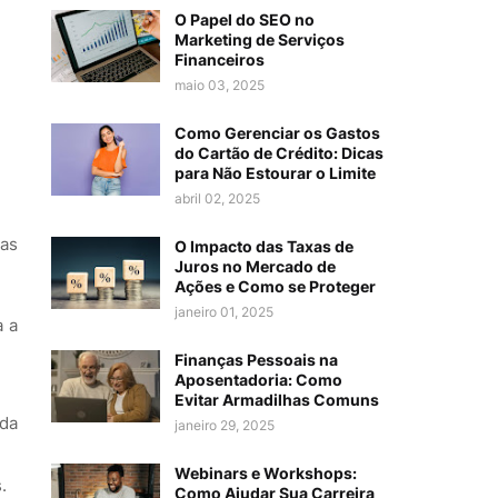
O Papel do SEO no
Marketing de Serviços
Financeiros
maio 03, 2025
Como Gerenciar os Gastos
do Cartão de Crédito: Dicas
para Não Estourar o Limite
abril 02, 2025
mas
O Impacto das Taxas de
Juros no Mercado de
Ações e Como se Proteger
janeiro 01, 2025
a a
Finanças Pessoais na
Aposentadoria: Como
Evitar Armadilhas Comuns
nda
janeiro 29, 2025
Webinars e Workshops:
.
Como Ajudar Sua Carreira