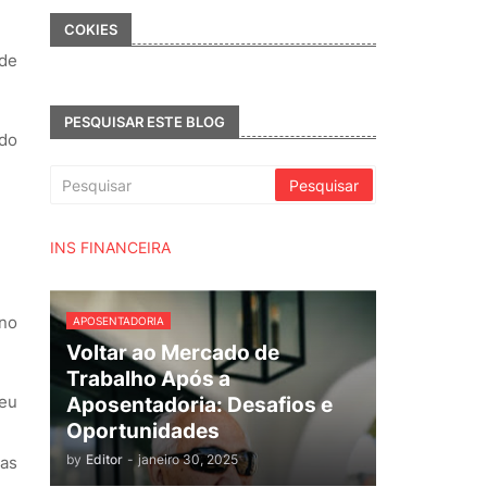
COKIES
 de
PESQUISAR ESTE BLOG
 do
INS FINANCEIRA
no
APOSENTADORIA
Voltar ao Mercado de
Trabalho Após a
seu
Aposentadoria: Desafios e
Oportunidades
by
Editor
-
janeiro 30, 2025
uas