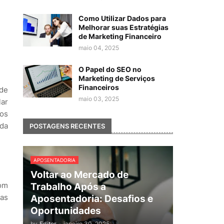
Como Utilizar Dados para
Melhorar suas Estratégias
de Marketing Financeiro
maio 04, 2025
O Papel do SEO no
Marketing de Serviços
Financeiros
 de
maio 03, 2025
lar
 os
ada
POSTAGENS RECENTES
APOSENTADORIA
Voltar ao Mercado de
com
Trabalho Após a
ras
Aposentadoria: Desafios e
Oportunidades
by
Editor
-
janeiro 30, 2025