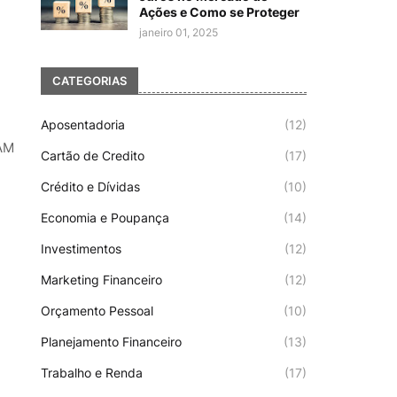
Ações e Como se Proteger
janeiro 01, 2025
CATEGORIAS
Aposentadoria
(12)
AM
Cartão de Credito
(17)
Crédito e Dívidas
(10)
Economia e Poupança
(14)
Investimentos
(12)
Marketing Financeiro
(12)
Orçamento Pessoal
(10)
Planejamento Financeiro
(13)
Trabalho e Renda
(17)