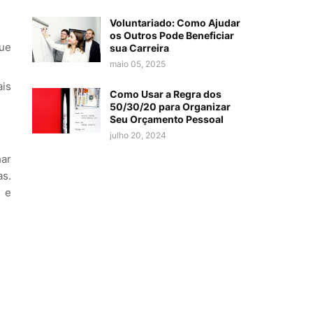
Voluntariado: Como Ajudar
os Outros Pode Beneficiar
que
sua Carreira
maio 05, 2025
ais
Como Usar a Regra dos
50/30/20 para Organizar
Seu Orçamento Pessoal
julho 20, 2024
har
as.
s e