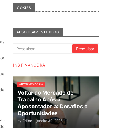
COKIES
PESQUISAR ESTE BLOG
nas
lor
INS FINANCEIRA
que
APOSENTADORIA
 de
Voltar ao Mercado de
Trabalho Após a
Aposentadoria: Desafios e
Oportunidades
 as
by
Editor
-
janeiro 30, 2025
 de