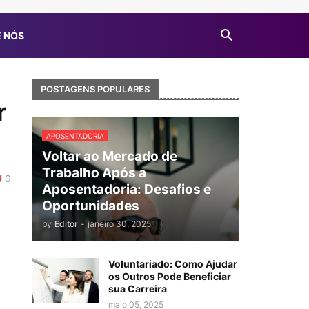
 NÓS
POSTAGENS POPULARES
r
APOSENTADORIA
Voltar ao Mercado de
Trabalho Após a
0
Aposentadoria: Desafios e
Oportunidades
by
Editor
-
janeiro 30, 2025
Voluntariado: Como Ajudar
os Outros Pode Beneficiar
sua Carreira
maio 05, 2025